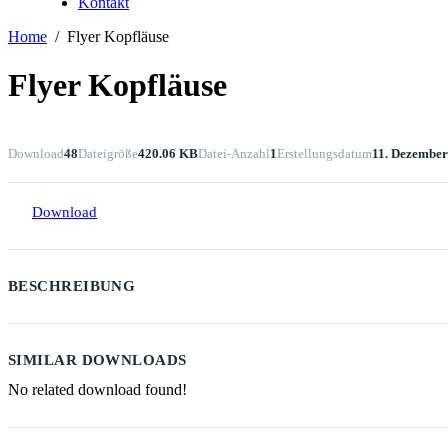
Kontakt
Home
Flyer Kopfläuse
Flyer Kopfläuse
Download
48
Dateigröße
420.06 KB
Datei-Anzahl
1
Erstellungsdatum
11. Dezember
Download
BESCHREIBUNG
SIMILAR DOWNLOADS
No related download found!