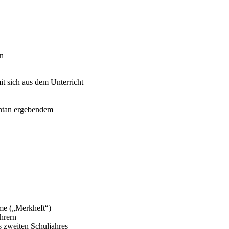
rn
it sich aus dem Unterricht
ontan ergebendem
eme („Merkheft“)
hrern
s zweiten Schuljahres