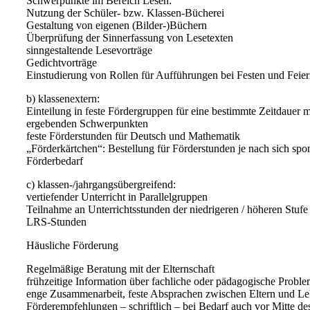
Schwerpunkte im Bereich Lesen:
Nutzung der Schüler- bzw. Klassen-Bücherei
Gestaltung von eigenen (Bilder-)Büchern
Überprüfung der Sinnerfassung von Lesetexten
sinngestaltende Lesevorträge
Gedichtvorträge
Einstudierung von Rollen für Aufführungen bei Festen und Feie
b) klassenextern:
Einteilung in feste Fördergruppen für eine bestimmte Zeitdauer m
ergebenden Schwerpunkten
feste Förderstunden für Deutsch und Mathematik
„Förderkärtchen“: Bestellung für Förderstunden je nach sich sp
Förderbedarf
c) klassen-/jahrgangsübergreifend:
vertiefender Unterricht in Parallelgruppen
Teilnahme an Unterrichtsstunden der niedrigeren / höheren Stufe
LRS-Stunden
Häusliche Förderung
Regelmäßige Beratung mit der Elternschaft
frühzeitige Information über fachliche oder pädagogische Probl
enge Zusammenarbeit, feste Absprachen zwischen Eltern und Le
Förderempfehlungen – schriftlich – bei Bedarf auch vor Mitte de