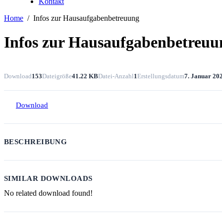
Kontakt
Home
Infos zur Hausaufgabenbetreuung
Infos zur Hausaufgabenbetreuu
Download
153
Dateigröße
41.22 KB
Datei-Anzahl
1
Erstellungsdatum
7. Januar 20
Download
BESCHREIBUNG
SIMILAR DOWNLOADS
No related download found!