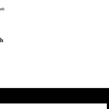
ath
th